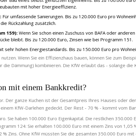
der Bau eines selbst genutzten Eigenheims. Bis zu 100.000 Euro 
 Neubauten mit hoher Energieeffizienz.
:
Für umfassende Sanierungen. Bis zu 120.000 Euro pro Wohneinh
die Rückzahlung zusätzlich.
m 159):
Wenn Sie schon einen Zuschuss von BAFA oder anderen
cke bleibt. Bis zu 120.000 Euro, Zinsen wie bei Programm 151.
t sehr hohen Energiestandards. Bis zu 150.000 Euro pro Wohnei
nutzen. Wenn Sie ein Effizienzhaus bauen, können Sie zum Beispi
 die Dämmung) kombinieren. Die KfW erlaubt das - solange die 
on mit einem Bankkredit?
 vor. Der ganze Kuchen ist der Gesamtpreis Ihres Hauses oder de
mit einem KfW-Darlehen gedeckt. Der Rest - 70 % - kommt vom Ban
Euro. Sie haben 100.000 Euro Eigenkapital. Die restlichen 350.000 
rogramm 124: Sie erhalten 100.000 Euro mit einem Zins von 1,05 
2 % Zins. Ohne KfW müssten Sie die gesamten 350.000 Euro mit