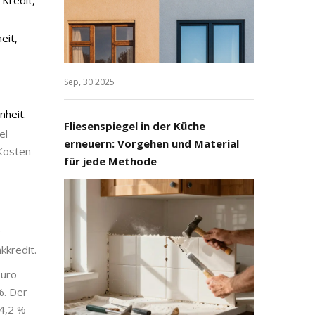
Kredit,
eit,
Sep, 30 2025
nheit.
Fliesenspiegel in der Küche
el
erneuern: Vorgehen und Material
Kosten
für jede Methode
r
kkredit.
Euro
%. Der
 4,2 %