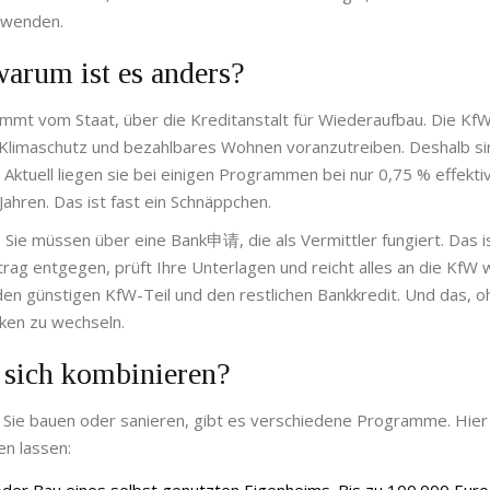
anwenden.
arum ist es anders?
ommt vom Staat, über die Kreditanstalt für Wiederaufbau. Die KfW
, Klimaschutz und bezahlbares Wohnen voranzutreiben. Deshalb si
k. Aktuell liegen sie bei einigen Programmen bei nur 0,75 % effekti
 Jahren. Das ist fast ein Schnäppchen.
. Sie müssen über eine Bank申请, die als Vermittler fungiert. Das i
trag entgegen, prüft Ihre Unterlagen und reicht alles an die KfW w
n günstigen KfW-Teil und den restlichen Bankkredit. Und das, o
ken zu wechseln.
sich kombinieren?
s Sie bauen oder sanieren, gibt es verschiedene Programme. Hier
en lassen: