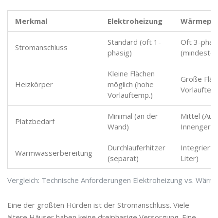
Merkmal
Elektroheizung
Wärmepu
Standard (oft 1-
Oft 3-phasi
Stromanschluss
phasig)
(mindesten
Kleine Flächen
Große Fläch
Heizkörper
möglich (hohe
Vorlauftem
Vorlauftemp.)
Minimal (an der
Mittel (Au
Platzbedarf
Wand)
Innengerä
Durchlauferhitzer
Integriert
Warmwasserbereitung
(separat)
Liter)
Vergleich: Technische Anforderungen Elektroheizung vs. Wär
Eine der größten Hürden ist der Stromanschluss. Viele
ältere Häuser haben keine dreiphasige Versorgung. Eine