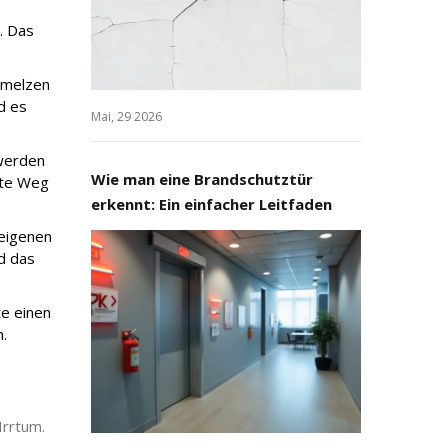
. Das
hmelzen
d es
Mai, 29 2026
 werden
Wie man eine Brandschutztür
ekte Weg
erkennt: Ein einfacher Leitfaden
eigenen
nd das
te einen
.
Irrtum.