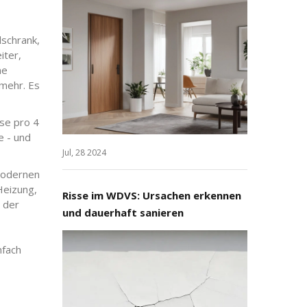
lschrank,
iter,
ne
 mehr. Es
se pro 4
e - und
Jul, 28 2024
 modernen
Heizung,
Risse im WDVS: Ursachen erkennen
t der
und dauerhaft sanieren
nfach