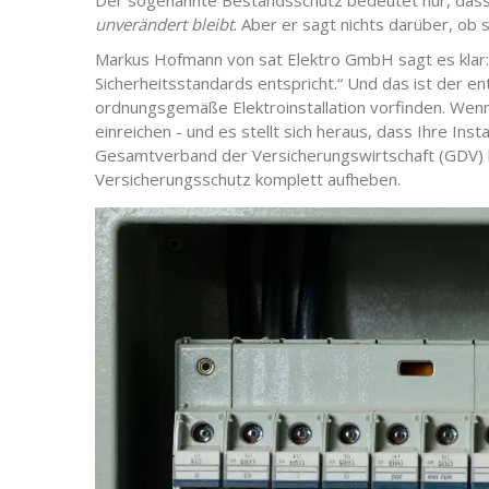
Der sogenannte Bestandsschutz bedeutet nur, dass Si
unverändert bleibt
. Aber er sagt nichts darüber, ob s
Markus Hofmann von sat Elektro GmbH sagt es klar:
Sicherheitsstandards entspricht.“ Und das ist der e
ordnungsgemäße Elektroinstallation vorfinden. Wen
einreichen - und es stellt sich heraus, dass Ihre Ins
Gesamtverband der Versicherungswirtschaft (GDV) b
Versicherungsschutz komplett aufheben.