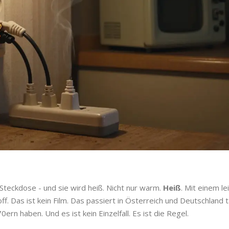
r Steckdose - und sie wird heiß. Nicht nur warm.
Heiß
. Mit einem le
Das ist kein Film. Das passiert in Österreich und Deutschland tä
ern haben. Und es ist kein Einzelfall. Es ist die Regel.