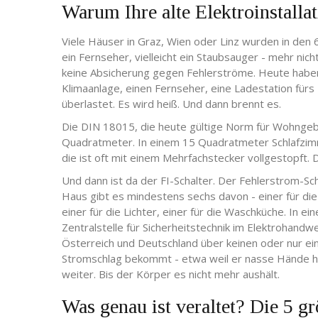
Warum Ihre alte Elektroinstallat
Viele Häuser in Graz, Wien oder Linz wurden in den 
ein Fernseher, vielleicht ein Staubsauger - mehr nich
keine Absicherung gegen Fehlerströme. Heute haben
Klimaanlage, einen Fernseher, eine Ladestation fürs E
überlastet. Es wird heiß. Und dann brennt es.
Die DIN 18015, die heute gültige Norm für Wohngeb
Quadratmeter. In einem 15 Quadratmeter Schlafzimmer
die ist oft mit einem Mehrfachstecker vollgestopft. D
Und dann ist da der FI-Schalter. Der Fehlerstrom-Sc
Haus gibt es mindestens sechs davon - einer für die 
einer für die Lichter, einer für die Waschküche. In ei
Zentralstelle für Sicherheitstechnik im Elektrohandw
Österreich und Deutschland über keinen oder nur e
Stromschlag bekommt - etwa weil er nasse Hände ha
weiter. Bis der Körper es nicht mehr aushält.
Was genau ist veraltet? Die 5 g