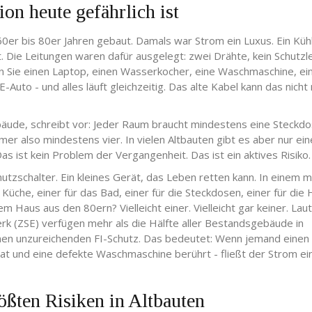
ion heute gefährlich ist
60er bis 80er Jahren gebaut. Damals war Strom ein Luxus. Ein Küh
t. Die Leitungen waren dafür ausgelegt: zwei Drähte, kein Schutzle
 Sie einen Laptop, einen Wasserkocher, eine Waschmaschine, ei
-Auto - und alles läuft gleichzeitig. Das alte Kabel kann das nicht
äude, schreibt vor: Jeder Raum braucht mindestens eine Steckdo
 also mindestens vier. In vielen Altbauten gibt es aber nur ein
as ist kein Problem der Vergangenheit. Das ist ein aktives Risiko.
hutzschalter. Ein kleines Gerät, das Leben retten kann. In einem
Küche, einer für das Bad, einer für die Steckdosen, einer für die 
nem Haus aus den 80ern? Vielleicht einer. Vielleicht gar keiner. Lau
erk (ZSE) verfügen mehr als die Hälfte aller Bestandsgebäude in
inen unzureichenden FI-Schutz. Das bedeutet: Wenn jemand einen
t und eine defekte Waschmaschine berührt - fließt der Strom ei
rößten Risiken in Altbauten