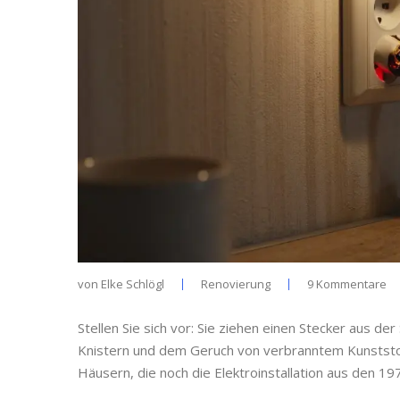
von
Elke Schlögl
Renovierung
9 Kommentare
Stellen Sie sich vor: Sie ziehen einen Stecker aus de
Knistern und dem Geruch von verbranntem Kunststoff. 
Häusern, die noch die Elektroinstallation aus den 1970