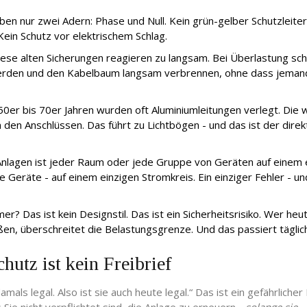
ben nur zwei Adern: Phase und Null. Kein grün-gelber Schutzleiter
Kein Schutz vor elektrischem Schlag.
ese alten Sicherungen reagieren zu langsam. Bei Überlastung sc
ß werden und den Kabelbaum langsam verbrennen, ohne dass jeman
0er bis 70er Jahren wurden oft Aluminiumleitungen verlegt. Die
 an den Anschlüssen. Das führt zu Lichtbögen - und das ist der dir
nlagen ist jeder Raum oder jede Gruppe von Geräten auf einem 
alle Geräte - auf einem einzigen Stromkreis. Ein einziger Fehler - u
? Das ist kein Designstil. Das ist ein Sicherheitsrisiko. Wer heu
en, überschreitet die Belastungsgrenze. Und das passiert täglich
hutz ist kein Freibrief
als legal. Also ist sie auch heute legal.“ Das ist ein gefährlicher 