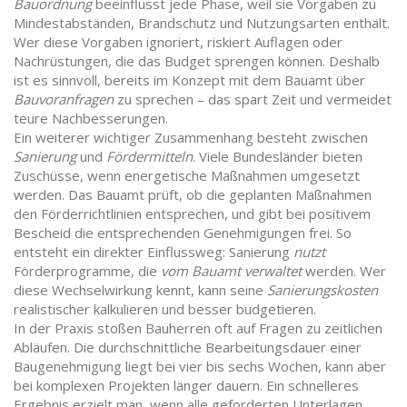
Bauordnung
beeinflusst jede Phase, weil sie Vorgaben zu
Mindestabständen, Brandschutz und Nutzungsarten enthält.
Wer diese Vorgaben ignoriert, riskiert Auflagen oder
Nachrüstungen, die das Budget sprengen können. Deshalb
ist es sinnvoll, bereits im Konzept mit dem Bauamt über
Bauvoranfragen
zu sprechen – das spart Zeit und vermeidet
teure Nachbesserungen.
Ein weiterer wichtiger Zusammenhang besteht zwischen
Sanierung
und
Fördermitteln
. Viele Bundesländer bieten
Zuschüsse, wenn energetische Maßnahmen umgesetzt
werden. Das Bauamt prüft, ob die geplanten Maßnahmen
den Förderrichtlinien entsprechen, und gibt bei positivem
Bescheid die entsprechenden Genehmigungen frei. So
entsteht ein direkter Einflussweg: Sanierung
nutzt
Förderprogramme, die
vom Bauamt verwaltet
werden. Wer
diese Wechselwirkung kennt, kann seine
Sanierungskosten
realistischer kalkulieren und besser budgetieren.
In der Praxis stoßen Bauherren oft auf Fragen zu zeitlichen
Abläufen. Die durchschnittliche Bearbeitungsdauer einer
Baugenehmigung liegt bei vier bis sechs Wochen, kann aber
bei komplexen Projekten länger dauern. Ein schnelleres
Ergebnis erzielt man, wenn alle geforderten Unterlagen