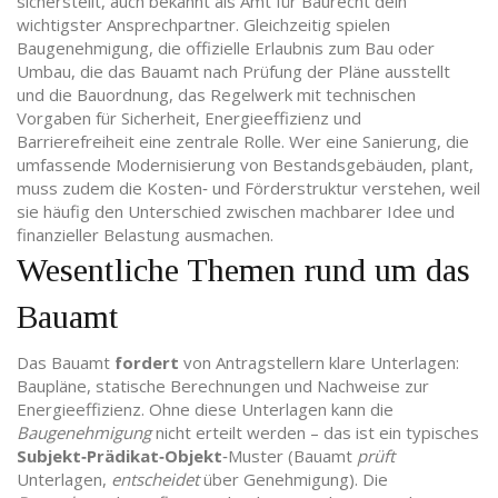
sicherstellt
, auch bekannt als
Amt für Baurecht
dein
wichtigster Ansprechpartner. Gleichzeitig spielen
Baugenehmigung
,
die offizielle Erlaubnis zum Bau oder
Umbau, die das Bauamt nach Prüfung der Pläne ausstellt
und die
Bauordnung
,
das Regelwerk mit technischen
Vorgaben für Sicherheit, Energieeffizienz und
Barrierefreiheit
eine zentrale Rolle. Wer eine
Sanierung
,
die
umfassende Modernisierung von Bestandsgebäuden, plant
,
muss zudem die Kosten‑ und Förderstruktur verstehen, weil
sie häufig den Unterschied zwischen machbarer Idee und
finanzieller Belastung ausmachen.
Wesentliche Themen rund um das
Bauamt
Das Bauamt
fordert
von Antragstellern klare Unterlagen:
Baupläne, statische Berechnungen und Nachweise zur
Energieeffizienz. Ohne diese Unterlagen kann die
Baugenehmigung
nicht erteilt werden – das ist ein typisches
Subjekt‑Prädikat‑Objekt
‑Muster (Bauamt
prüft
Unterlagen,
entscheidet
über Genehmigung). Die