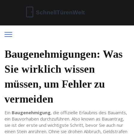
Baugenehmigungen: Was
Sie wirklich wissen
müssen, um Fehler zu
vermeiden
Ein
Baugenehmigung
,
die offizielle Erlaubnis des Bauamts,
ein Bauvorhaben durchzuführen
. Also known as
Bauantrag
,
sie ist der erste und wichtigste Schritt, bevor Sie auch nur
einen Stein anrühren. Ohne sie drohen Abbruch, Geldstrafen