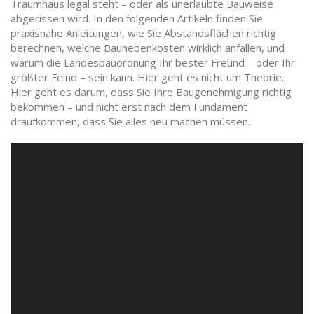
Traumhaus legal steht – oder als unerlaubte Bauweise
abgerissen wird. In den folgenden Artikeln finden Sie
praxisnahe Anleitungen, wie Sie Abstandsflächen richtig
berechnen, welche Baunebenkosten wirklich anfallen, und
warum die Landesbauordnung Ihr bester Freund – oder Ihr
größter Feind – sein kann. Hier geht es nicht um Theorie.
Hier geht es darum, dass Sie Ihre Baugenehmigung richtig
bekommen – und nicht erst nach dem Fundament
draufkommen, dass Sie alles neu machen müssen.