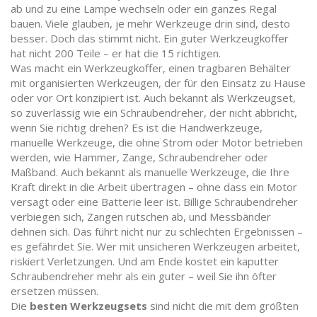
ab und zu eine Lampe wechseln oder ein ganzes Regal
bauen.
Viele glauben, je mehr Werkzeuge drin sind, desto
besser. Doch das stimmt nicht. Ein guter Werkzeugkoffer
hat nicht 200 Teile – er hat die 15 richtigen.
Was macht ein
Werkzeugkoffer
,
einen tragbaren Behälter
mit organisierten Werkzeugen, der für den Einsatz zu Hause
oder vor Ort konzipiert ist
. Auch bekannt als
Werkzeugset
,
so zuverlässig wie ein Schraubendreher, der nicht abbricht,
wenn Sie richtig drehen?
Es ist die
Handwerkzeuge
,
manuelle Werkzeuge, die ohne Strom oder Motor betrieben
werden, wie Hammer, Zange, Schraubendreher oder
Maßband
. Auch bekannt als
manuelle Werkzeuge
, die Ihre
Kraft direkt in die Arbeit übertragen – ohne dass ein Motor
versagt oder eine Batterie leer ist.
Billige Schraubendreher
verbiegen sich, Zangen rutschen ab, und Messbänder
dehnen sich. Das führt nicht nur zu schlechten Ergebnissen –
es gefährdet Sie. Wer mit unsicheren Werkzeugen arbeitet,
riskiert Verletzungen. Und am Ende kostet ein kaputter
Schraubendreher mehr als ein guter – weil Sie ihn öfter
ersetzen müssen.
Die
besten Werkzeugsets
sind nicht die mit dem größten