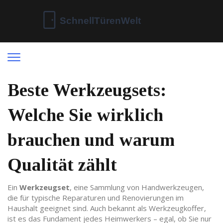
Beste Werkzeugsets:
Welche Sie wirklich
brauchen und warum
Qualität zählt
Ein
Werkzeugset
,
eine Sammlung von Handwerkzeugen,
die für typische Reparaturen und Renovierungen im
Haushalt geeignet sind
. Auch bekannt als
Werkzeugkoffer
,
ist es das Fundament jedes Heimwerkers – egal, ob Sie nur