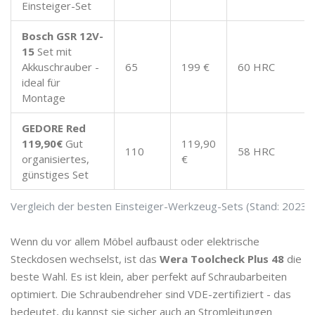
Einsteiger-Set
Bosch GSR 12V-
15
Set mit
Akkuschrauber -
65
199 €
60 HRC
ideal für
Montage
GEDORE Red
119,90€
Gut
119,90
110
58 HRC
organisiertes,
€
günstiges Set
Vergleich der besten Einsteiger-Werkzeug-Sets (Stand: 2023)
Wenn du vor allem Möbel aufbaust oder elektrische
Steckdosen wechselst, ist das
Wera Toolcheck Plus 48
die
beste Wahl. Es ist klein, aber perfekt auf Schraubarbeiten
optimiert. Die Schraubendreher sind VDE-zertifiziert - das
bedeutet, du kannst sie sicher auch an Stromleitungen