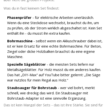
Was du in fast keinem Set findest:
Phasenprüfer
- für elektrische Arbeiten unerlässlich.
Wenn du eine Steckdose wechselst, brauchst du ihn, um
zu prüfen, ob der Strom wirklich abgeschaltet ist. Kein Set
enthält ihn - du musst ihn extra kaufen.
Bohrmaschine
- selbst wenn ein Akkuschrauber dabei ist,
ist er kein Ersatz für eine echte Bohrmaschine. Für Beton,
Ziegel oder dicke Holzbalken brauchst du eine eigene
Maschine.
Spezielle Sägeblätter
- die meisten Sets liefern nur
Metallsägeblätter. Für Holz musst du ein anderes kaufen.
Das hat „DIY-Max“ auf YouTube bitter gelernt: „Die Säge
war nutzlos für mein Regal aus Holz.“
Staubsauger für Bohrstaub
- wer viel bohrt, merkt
schnell, wie dreckig das wird. Ein Staubsauger mit
Bohrstaub-Adapter ist eine sinnvolle Ergänzung.
Das ist kein Mangel der Sets - das ist ihre Stärke. Sie sind für