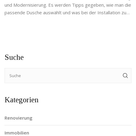
und Modernisierung. Es werden Tipps gegeben, wie man die
passende Dusche auswählt und was bei der Installation zu
beachten ist. Ebenso werden rechtliche Aspekte und
mögliche Fördermittel betrachtet. Erfahren Sie, was eine
Badrenovierung für den Wohnwert und die Betriebskosten
bedeutet.
Suche
Kategorien
Renovierung
Immobilien