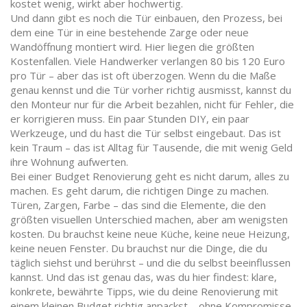
kostet wenig, wirkt aber hochwertig.
Und dann gibt es noch die
Tür einbauen
,
den Prozess, bei
dem eine Tür in eine bestehende Zarge oder neue
Wandöffnung montiert wird
. Hier liegen die größten
Kostenfallen. Viele Handwerker verlangen 80 bis 120 Euro
pro Tür – aber das ist oft überzogen. Wenn du die Maße
genau kennst und die Tür vorher richtig ausmisst, kannst du
den Monteur nur für die Arbeit bezahlen, nicht für Fehler, die
er korrigieren muss. Ein paar Stunden DIY, ein paar
Werkzeuge, und du hast die Tür selbst eingebaut. Das ist
kein Traum – das ist Alltag für Tausende, die mit wenig Geld
ihre Wohnung aufwerten.
Bei einer Budget Renovierung geht es nicht darum, alles zu
machen. Es geht darum, die richtigen Dinge zu machen.
Türen, Zargen, Farbe – das sind die Elemente, die den
größten visuellen Unterschied machen, aber am wenigsten
kosten. Du brauchst keine neue Küche, keine neue Heizung,
keine neuen Fenster. Du brauchst nur die Dinge, die du
täglich siehst und berührst – und die du selbst beeinflussen
kannst. Und das ist genau das, was du hier findest: klare,
konkrete, bewährte Tipps, wie du deine Renovierung mit
einem kleinen Budget richtig anpackst – ohne Kompromisse