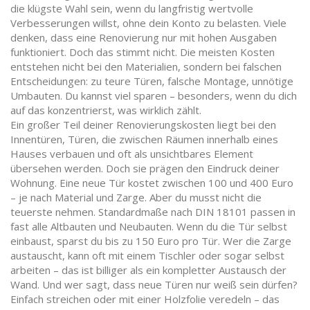
die klügste Wahl sein, wenn du langfristig wertvolle
Verbesserungen willst, ohne dein Konto zu belasten.
Viele
denken, dass eine Renovierung nur mit hohen Ausgaben
funktioniert. Doch das stimmt nicht. Die meisten Kosten
entstehen nicht bei den Materialien, sondern bei falschen
Entscheidungen: zu teure Türen, falsche Montage, unnötige
Umbauten. Du kannst viel sparen – besonders, wenn du dich
auf das konzentrierst, was wirklich zählt.
Ein großer Teil deiner Renovierungskosten liegt bei den
Innentüren
,
Türen, die zwischen Räumen innerhalb eines
Hauses verbauen und oft als unsichtbares Element
übersehen werden
. Doch sie prägen den Eindruck deiner
Wohnung. Eine neue Tür kostet zwischen 100 und 400 Euro
– je nach Material und Zarge. Aber du musst nicht die
teuerste nehmen. Standardmaße nach DIN 18101 passen in
fast alle Altbauten und Neubauten. Wenn du die Tür selbst
einbaust, sparst du bis zu 150 Euro pro Tür. Wer die Zarge
austauscht, kann oft mit einem Tischler oder sogar selbst
arbeiten – das ist billiger als ein kompletter Austausch der
Wand. Und wer sagt, dass neue Türen nur weiß sein dürfen?
Einfach streichen oder mit einer Holzfolie veredeln – das