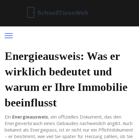
Energieausweis: Was er
wirklich bedeutet und
warum er Ihre Immobilie
beeinflusst
Ein
Energieausweis
,
ein offizielles Dokument, das den
Energieverbrauch eines Gebäudes nachweislich angibt
. Auch
bekannt als
Energiepass
, ist er nicht nur ein Pflichtdokument
– er bestimmt, wie viel Sie später für Heizung zahlen, ob Sie