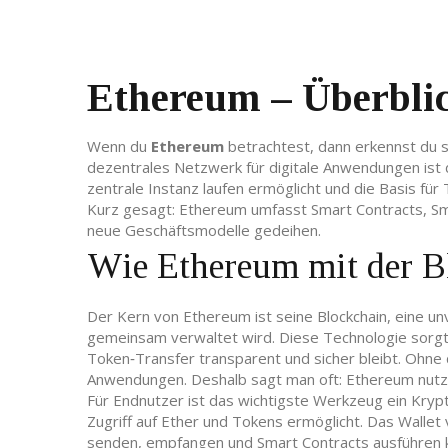
Ethereum – Überbli
Wenn du
Ethereum
betrachtest, dann erkennst du so
dezentrales Netzwerk für digitale Anwendungen
ist 
zentrale Instanz laufen
ermöglicht und die Basis für
Kurz gesagt: Ethereum umfasst Smart Contracts, Sm
neue Geschäftsmodelle gedeihen.
Wie Ethereum mit der Bl
Der Kern von Ethereum ist seine
Blockchain
,
eine un
gemeinsam verwaltet wird
. Diese Technologie sorg
Token‑Transfer transparent und sicher bleibt. Ohne
Anwendungen. Deshalb sagt man oft: Ethereum nutzt
Für Endnutzer ist das wichtigste Werkzeug ein
Krypt
Zugriff auf Ether und Tokens ermöglicht
. Das Wallet
senden, empfangen und Smart Contracts ausführen kann