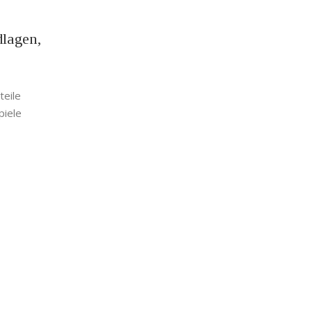
dlagen,
teile
piele