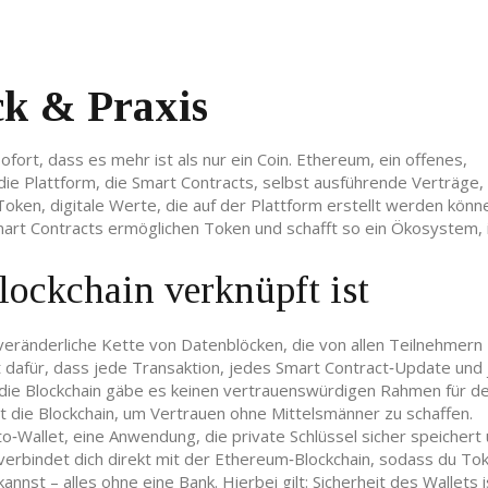
ck & Praxis
fort, dass es mehr ist als nur ein Coin.
Ethereum
,
ein offenes,
die Plattform, die
Smart Contracts
,
selbst ausführende Verträge,
Token
,
digitale Werte, die auf der Plattform erstellt werden könn
art Contracts ermöglichen Token und schafft so ein Ökosystem,
ockchain verknüpft ist
veränderliche Kette von Datenblöcken, die von allen Teilnehmern
t dafür, dass jede Transaktion, jedes Smart Contract‑Update und
 die Blockchain gäbe es keinen vertrauenswürdigen Rahmen für d
 die Blockchain, um Vertrauen ohne Mittelsmänner zu schaffen.
o‑Wallet
,
eine Anwendung, die private Schlüssel sicher speichert
 verbindet dich direkt mit der Ethereum‑Blockchain, sodass du To
st – alles ohne eine Bank. Hierbei gilt: Sicherheit des Wallets i