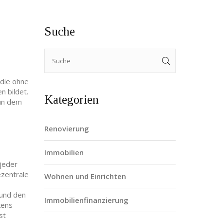
Suche
 die ohne
en
bildet.
Kategorien
 in dem
Renovierung
Immobilien
 jeder
ezentrale
Wohnen und Einrichten
 und den
Immobilienfinanzierung
kens
st