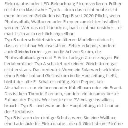
Elektroautos oder LED-Beleuchtung Strom verlieren.
Früher
reichte ein klassischer Typ A – doch das reicht heute nicht
mehr. In neuen Gebäuden ist Typ B seit 2020 Pflicht, wenn
Photovoltaik, Wallboxen oder Frequenzumrichter installiert
werden. Wer das nicht beachtet, baut nicht nur unsicher – er
macht sich auch rechtlich angreifbar.
Typ B unterscheidet sich von älteren Modellen dadurch,
dass er nicht nur Wechselstrom-Fehler erkennt, sondern
auch
Gleichstrom
– genau die Art von Strom, die
Photovoltaikanlagen und E-Auto-Ladegeräte erzeugen. Ein
herkömmlicher Typ A schaltet bei reinem Gleichstrom gar
nicht erst aus. Das bedeutet: Wenn ein Solarwechselrichter
einen Fehler hat und Gleichstrom in die Hausleitung fließt,
bleibt der alte FI-Schalter untätig. Kein Piepen, kein
Abschalten – nur ein brennender Kabelbaum oder ein Brand.
Das ist kein Theorie-Szenario, sondern ein dokumentierter
Fall aus der Praxis. Wer heute eine PV-Anlage installiert,
braucht Typ B – und zwar an der Hauptleitung, nicht nur an
der Steckdose.
Typ B ist auch der richtige Schutz, wenn Sie eine
Wallbox
,
eine Ladesäule für Elektroautos, die oft Gleichstrom-Ströme