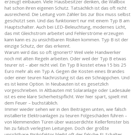
erzeugt
einbauen. Viele Hausbesitzer denken, die Wallbox
hat schon ihren eigenen Schutz. Tatsächlich ist das oft nicht
ausreichend. Die Leitung vom Zähler bis zur Box muss selbst
geschützt sein. Und das funktioniert nur mit einem Typ B am
Hauptschalter. Auch bei
LED-Beleuchtung
,
modernes Licht,
das mit Gleichstrom arbeitet und Fehlerströme erzeugen
kann
kann es zu unsichtbaren Risiken kommen. Typ B ist der
einzige Schutz, der das erkennt.
Warum wird das so oft ignoriert? Weil viele Handwerker
noch mit alten Regeln arbeiten. Oder weil der Typ B etwas
teurer ist – aber nicht viel. Ein Typ B kostet etwa 15 bis 25
Euro mehr als ein Typ A. Gegen die Kosten eines Brandes
oder einer teuren Nachrüstung ist das ein Schnäppchen. Und
es ist keine Option. In Neubauten ist es gesetzlich
vorgeschrieben. In Altbauten mit Solaranlage oder Ladesäule
ist es eine klare Sicherheitspflicht. Wer hier spart, spielt mit
dem Feuer – buchstäblich.
Immer wieder sehen wir in den Beiträgen unten, wie falsch
installierte Elektroanlagen zu teuren Folgeschäden führen –
von klemmenden Türen über wasserdichte Kellerfenster bis
hin zu falsch verlegten Leitungen. Doch der größte
unsichtbare Risikofaktor bleibt oft der falsche FI-Schalter.