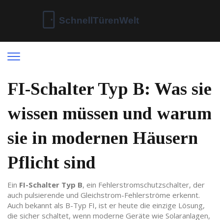
FI-Schalter Typ B: Was sie
wissen müssen und warum
sie in modernen Häusern
Pflicht sind
Ein
FI-Schalter Typ B
,
ein Fehlerstromschutzschalter, der
auch pulsierende und Gleichstrom-Fehlerströme erkennt
.
Auch bekannt als
B-Typ FI
, ist er heute die einzige Lösung,
die sicher schaltet, wenn moderne Geräte wie Solaranlagen,