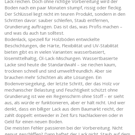
Lack reichen. Doch ohne richtige Vorbereitung wird der
Boden nach ein paar Monaten stumpf, rissig oder fleckig.
Der Schlüssel liegt nicht im teuren Produkt, sondern in den
Schritten davor: sauber schleifen, Staub entfernen,
Grundierung auftragen. Das ist das, was Profis machen –
und was du auch tun solltest.
Bodenlack
,
speziell für Holzböden entwickelte
Beschichtungen, die Härte, Flexibilität und UV-Stabilität
bieten
gibt es in vielen Varianten: wasserbasiert,
lösemittelhaltig, Öl-Lack-Mischungen. Wassertbasierte
Lacke sind heute die Standardwahl – sie riechen kaum,
trocknen schnell und sind umweltfreundlich. Aber sie
brauchen mehr Schichten als alte Lösungen. Ein
Bodenversiegelung
,
der letzte Schritt, der das Holz vor
mechanischer Belastung und Feuchtigkeit schützt
ohne
Grundierung ist wie ein Regenschirm ohne Stoff – er sieht
aus, als würde er funktionieren, aber er hält nicht. Und wer
denkt, dass ein billiger Lack aus dem Baumarkt reicht, der
zahlt doppelt: entweder in Zeit fürs Nachlackieren oder in
Geld für einen neuen Boden.
Die meisten Fehler passieren bei der Vorbereitung. Nicht
genug geschliffen? Dann haftet der Lack nicht. Staub auf dem