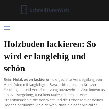
Holzboden lackieren: So
wird er langlebig und
schön
Beim
Holzboden lackieren
,
die gezielte Versiegelung von
Holzböden mit langlebigen Beschichtungen, um Kratzer,
Feuchtigkeit und Verschmutzung abzuwehren
. Also known as
Holzversiegelung
, it ist kein Malerjob – es ist eine
Präzisionsarbeit, die den Wert und die Lebensdauer deines
Bodens bestimmt.
Viele denken, dass ein paar Schichten