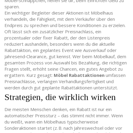
Möbel‑Schnäppchen
, helfen sie dir, beim Einrichten Geld zu
sparen.
Ein wichtiger Begleiter dieser Aktionen ist
Möbelhaus
verhandeln
,
die Fähigkeit, mit dem Verkäufer über den
Endpreis zu sprechen und bessere Konditionen zu erzielen
.
Oft lässt sich ein zusätzlicher
Preisnachlass
,
ein
prozentualer oder fixer Rabatt, der den Listenpreis
reduziert
aushandeln, besonders wenn du die aktuelle
Rabattaktion
,
ein geplantes Event wie Ausverkauf oder
Jahresend‑Clearance, gut kennst
. Wer beim
Möbelkauf
,
dem
gesamten Prozess von Auswahl bis Bezahlung, die richtigen
Fragen stellt
, erhöht seine Chancen, ein gutes Angebot zu
ergattern. Kurz gesagt:
Möbel Rabattaktionen
umfassen
Preisnachlässe, verlangen Verhandlungsfertigkeit und
werden durch gut geplante Rabattaktionen unterstützt.
Strategien, die wirklich wirken
Die meisten Menschen denken, ein Rabatt ist nur ein
automatischer Preissturz – das stimmt nicht immer. Wenn
du weißt, wann ein Möbelhaus typischerweise
Sonderaktionen startet (z. B. nach Jahreswechsel oder vor