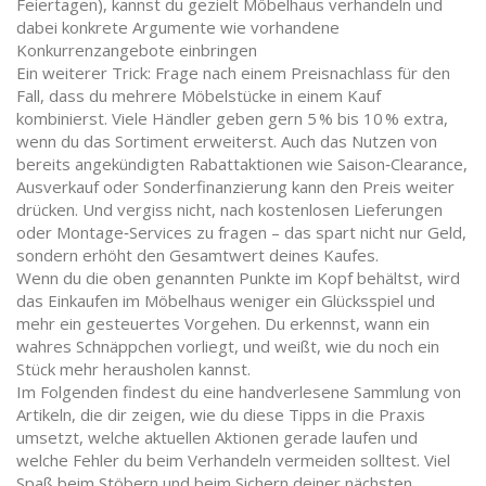
Feiertagen), kannst du gezielt
Möbelhaus verhandeln
und
dabei konkrete Argumente wie vorhandene
Konkurrenzangebote einbringen
Ein weiterer Trick: Frage nach einem
Preisnachlass
für den
Fall, dass du mehrere Möbelstücke in einem Kauf
kombinierst
. Viele Händler geben gern 5 % bis 10 % extra,
wenn du das Sortiment erweiterst. Auch das Nutzen von
bereits angekündigten
Rabattaktionen
wie Saison‑Clearance,
Ausverkauf oder Sonderfinanzierung
kann den Preis weiter
drücken. Und vergiss nicht, nach kostenlosen Lieferungen
oder Montage‑Services zu fragen – das spart nicht nur Geld,
sondern erhöht den Gesamtwert deines Kaufes.
Wenn du die oben genannten Punkte im Kopf behältst, wird
das Einkaufen im Möbelhaus weniger ein Glücksspiel und
mehr ein gesteuertes Vorgehen. Du erkennst, wann ein
wahres Schnäppchen vorliegt, und weißt, wie du noch ein
Stück mehr herausholen kannst.
Im Folgenden findest du eine handverlesene Sammlung von
Artikeln, die dir zeigen, wie du diese Tipps in die Praxis
umsetzt, welche aktuellen Aktionen gerade laufen und
welche Fehler du beim Verhandeln vermeiden solltest. Viel
Spaß beim Stöbern und beim Sichern deiner nächsten