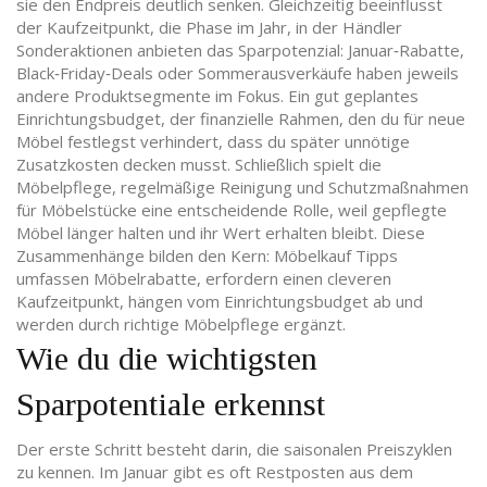
sie den Endpreis deutlich senken. Gleichzeitig beeinflusst
der
Kaufzeitpunkt
,
die Phase im Jahr, in der Händler
Sonderaktionen anbieten
das Sparpotenzial: Januar‑Rabatte,
Black‑Friday‑Deals oder Sommerausverkäufe haben jeweils
andere Produktsegmente im Fokus. Ein gut geplantes
Einrichtungsbudget
,
der finanzielle Rahmen, den du für neue
Möbel festlegst
verhindert, dass du später unnötige
Zusatzkosten decken musst. Schließlich spielt die
Möbelpflege
,
regelmäßige Reinigung und Schutzmaßnahmen
für Möbelstücke
eine entscheidende Rolle, weil gepflegte
Möbel länger halten und ihr Wert erhalten bleibt. Diese
Zusammenhänge bilden den Kern: Möbelkauf Tipps
umfassen Möbelrabatte, erfordern einen cleveren
Kaufzeitpunkt, hängen vom Einrichtungsbudget ab und
werden durch richtige Möbelpflege ergänzt.
Wie du die wichtigsten
Sparpotentiale erkennst
Der erste Schritt besteht darin, die saisonalen Preiszyklen
zu kennen. Im Januar gibt es oft Restposten aus dem