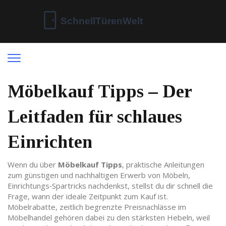
Möbelkauf Tipps – Der
Leitfaden für schlaues
Einrichten
Wenn du über
Möbelkauf Tipps
,
praktische Anleitungen
zum günstigen und nachhaltigen Erwerb von Möbeln
,
Einrichtungs‑Spartricks
nachdenkst, stellst du dir schnell die
Frage, wann der ideale Zeitpunkt zum Kauf ist.
Möbelrabatte
,
zeitlich begrenzte Preisnachlässe im
Möbelhandel
gehören dabei zu den stärksten Hebeln, weil