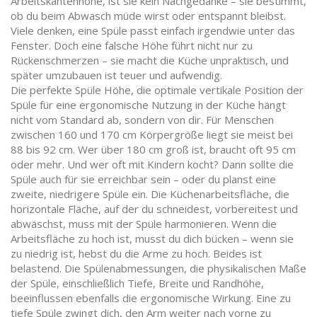
Arbeitskantenhöhe
, ist sie kein Nachgedanke – sie bestimmt,
ob du beim Abwasch müde wirst oder entspannt bleibst.
Viele denken, eine Spüle passt einfach irgendwie unter das
Fenster. Doch eine falsche Höhe führt nicht nur zu
Rückenschmerzen – sie macht die Küche unpraktisch, und
später umzubauen ist teuer und aufwendig.
Die perfekte
Spüle Höhe
,
die optimale vertikale Position der
Spüle für eine ergonomische Nutzung in der Küche
hängt
nicht vom Standard ab, sondern von dir. Für Menschen
zwischen 160 und 170 cm Körpergröße liegt sie meist bei
88 bis 92 cm. Wer über 180 cm groß ist, braucht oft 95 cm
oder mehr. Und wer oft mit Kindern kocht? Dann sollte die
Spüle auch für sie erreichbar sein – oder du planst eine
zweite, niedrigere Spüle ein. Die
Küchenarbeitsfläche
,
die
horizontale Fläche, auf der du schneidest, vorbereitest und
abwäschst
, muss mit der Spüle harmonieren. Wenn die
Arbeitsfläche zu hoch ist, musst du dich bücken – wenn sie
zu niedrig ist, hebst du die Arme zu hoch. Beides ist
belastend. Die
Spülenabmessungen
,
die physikalischen Maße
der Spüle, einschließlich Tiefe, Breite und Randhöhe
,
beeinflussen ebenfalls die ergonomische Wirkung. Eine zu
tiefe Spüle zwingt dich, den Arm weiter nach vorne zu