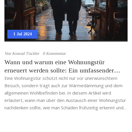
1 Jul 2024
Von
Konrad Tischler
0 Kommentar
Wann und warum eine Wohnungstür
erneuert werden sollte: Ein umfassender
Leitfaden
Eine Wohnungstür schützt nicht nur vor unerwünschtem
Besuch, sondern trägt auch zur Wärmedämmung und dem
allgemeinen Wohlbefinden bei. In diesem Artikel wird
erläutert, wann man über den Austausch einer Wohnungstür
nachdenken sollte, wie man Schäden frühzeitig erkennt und
welche Alternativen es gibt. Wichtige Tipps zur Auswahl und
Pflege neuer Türen werden ebenso behandelt.