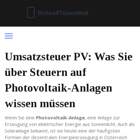
Umsatzsteuer PV: Was Sie
über Steuern auf
Photovoltaik-Anlagen
wissen müssen
Wenn Sie eine
Photovoltaik-Anlage
,
eine Anlage zur
Erzeugung von elektrischer Energie aus Sonnenlicht
. Auch als
Solaranlage bekannt, ist sie heute eine der häufigsten
Formen der dezentralen Energieerzeugung in Österreich