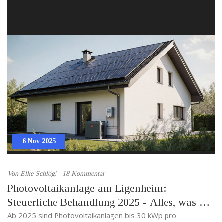
6 Nov 2025
Von
Elke Schlögl
18 Kommentar
Photovoltaikanlage am Eigenheim:
Steuerliche Behandlung 2025 - Alles, was Sie
wissen müssen
Ab 2025 sind Photovoltaikanlagen bis 30 kWp pro