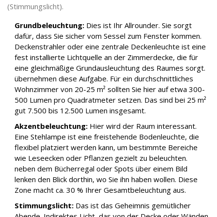
(Stimmungslicht).
Grundbeleuchtung:
Dies ist Ihr Allrounder. Sie sorgt
dafür, dass Sie sicher vom Sessel zum Fenster kommen.
Deckenstrahler oder eine zentrale
Deckenleuchte
ist
eine
fest installierte Lichtquelle an der Zimmerdecke, die für
eine gleichmäßige Grundausleuchtung des Raumes sorgt
.
übernehmen diese Aufgabe. Für ein durchschnittliches
Wohnzimmer von 20-25 m² sollten Sie hier auf etwa 300-
500 Lumen pro Quadratmeter setzen. Das sind bei 25 m²
gut 7.500 bis 12.500 Lumen insgesamt.
Akzentbeleuchtung:
Hier wird der Raum interessant.
Eine
Stehlampe
ist
eine freistehende Bodenleuchte, die
flexibel platziert werden kann, um bestimmte Bereiche
wie Leseecken oder Pflanzen gezielt zu beleuchten
.
neben dem Bücherregal oder Spots über einem Bild
lenken den Blick dorthin, wo Sie ihn haben wollen. Diese
Zone macht ca. 30 % Ihrer Gesamtbeleuchtung aus.
Stimmungslicht:
Das ist das Geheimnis gemütlicher
Abende. Indirektes Licht, das von der Decke oder Wänden