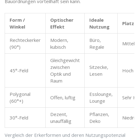
Bauordnungen vorteilhaft sein kann.
Form /
Optischer
Ideale
Platzg
Winkel
Effekt
Nutzung
Rechteckerker
Modern,
Büro,
Mittel
(90°)
kubisch
Regale
Gleichgewicht
zwischen
Sitzecke,
45°-Feld
Hoch
Optik und
Lesen
Raum
Polygonal
Esslounge,
Offen, luftig
Sehr H
(60°+)
Lounge
Dezent,
Pflanzen,
30°-Feld
Niedrig
unauffällig
Deko
Vergleich der Erkerformen und deren Nutzungspotenzial