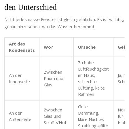
den Unterschied
Nicht jedes nasse Fenster ist gleich gefährlich. Es ist wichtig,
genau hinzusehen, wo das Wasser herkommt.
Art des
Wo?
Ursache
Gefäh
Kondensats
Zu hohe
Luftfeuchtigkeit
Zwischen
An der
im Haus,
Ja, h
Raum und
Innenseite
schlechte
Schim
Glas
Lüftung, kalte
Rahmen
Gute
Zwischen
Nein,
An der
Dämmung,
Glas und
für g
Außenseite
klare Nächte,
Straße/Hof
Isoli
Strahlungskälte