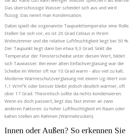
sie ab. Kalte Luft kann weniger Wasser speichern als warme.
Das überschüssige Wasser scheidet sich aus und wird
flüssig. Das nennt man Kondensation.
Dabei spielt die sogenannte Taupunkttemperatur eine Rolle.
Stellen Sie sich vor, es ist 20 Grad Celsius in Ihrem
Wohnzimmer und die relative Luftfeuchtigkeit liegt bei 50 %.
Der Taupunkt liegt dann bei etwa 9,3 Grad. Sinkt die
Temperatur der Fensterscheibe unter diesen Wert, bildet
sich Tauwasser. Bei einer alten Einfachverglasung war die
Scheibe im Winter oft nur 10 Grad warm - also viel zu kalt.
Moderne
Wärmeschutzverglasung
mit einem Ug-Wert von
1,1 W/m²K oder besser
bleibt jedoch deutlich wärmer, oft
über 17 Grad. Theoretisch sollte da nichts kondensieren.
Wenn es doch passiert, liegt das fast immer an zwei
anderen Faktoren: zu hoher Luftfeuchtigkeit im Raum oder
kalten Stellen am Rahmen (Wärmebrücken).
Innen oder Außen? So erkennen Sie