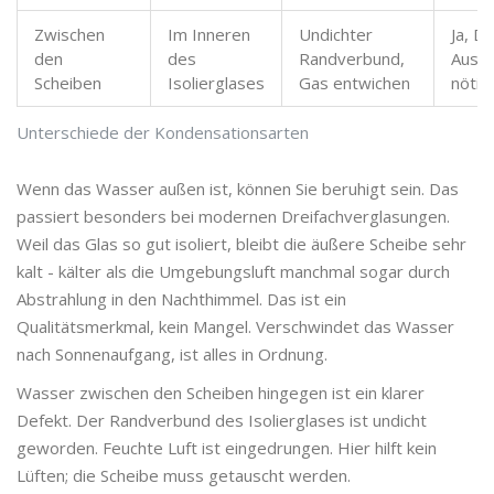
Zwischen
Im Inneren
Undichter
Ja, De
den
des
Randverbund,
Austa
Scheiben
Isolierglases
Gas entwichen
nötig
Unterschiede der Kondensationsarten
Wenn das Wasser außen ist, können Sie beruhigt sein. Das
passiert besonders bei modernen Dreifachverglasungen.
Weil das Glas so gut isoliert, bleibt die äußere Scheibe sehr
kalt - kälter als die Umgebungsluft manchmal sogar durch
Abstrahlung in den Nachthimmel. Das ist ein
Qualitätsmerkmal, kein Mangel. Verschwindet das Wasser
nach Sonnenaufgang, ist alles in Ordnung.
Wasser zwischen den Scheiben hingegen ist ein klarer
Defekt. Der
Randverbund
des
Isolierglases
ist undicht
geworden. Feuchte Luft ist eingedrungen. Hier hilft kein
Lüften; die Scheibe muss getauscht werden.