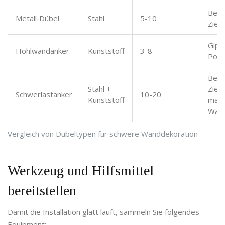
Beto
Metall‑Dübel
Stahl
5-10
Zieg
Gips
Hohlwandanker
Kunststoff
3-8
Pore
Beto
Stahl +
Ziege
Schwerlastanker
10-20
Kunststoff
mass
Wän
Vergleich von Dübeltypen für schwere Wanddekoration
Werkzeug und Hilfsmittel
bereitstellen
Damit die Installation glatt läuft, sammeln Sie folgendes
Equipment: