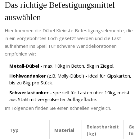
Das richtige Befestigungsmittel
auswählen
Hier kommen die
Dübel
Kleinste Befestigungselemente, die
in ein vorgebohrtes Loch gesetzt werden und die Last
aufnehmen
ins Spiel. Für schwere Wanddekorationen
empfehlen wir:
Metall‑Dübel
- max. 10kg in Beton, 5kg in Ziegel.
Hohlwandanker
(z.B. Molly‑Dübel) - ideal für Gipskarton,
bis zu 8kg pro Stück.
Schwerlastanker
- speziell für Lasten über 10kg, meist
aus Stahl mit vergrößerter Auflagefläche.
Im Folgenden finden Sie einen schnellen Vergleich.
Belastbarkeit
Gee
Typ
Material
(kg)
für