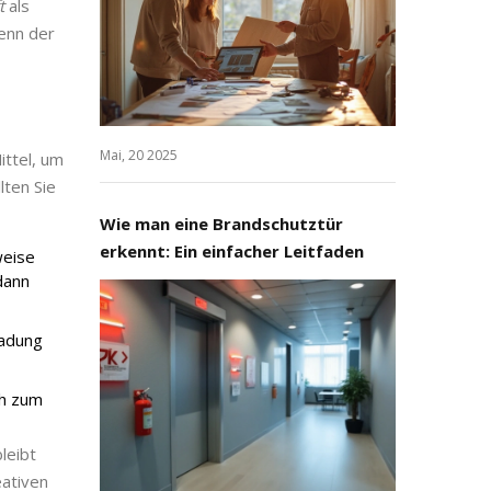
t
als
wenn der
Mai, 20 2025
ittel, um
lten Sie
Wie man eine Brandschutztür
erkennt: Ein einfacher Leitfaden
weise
 dann
ladung
ch zum
leibt
eativen