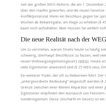
Seit der großen
WEG-Reform
, die am 1. Dezember 20
über den Haufen geworfen, und die neuen Gesetze sc
Konfliktpotenzial. Wenn ein Beschluss gegen Sie spr
Wochen ab Bekanntgabe, um Klage zu erheben (§ 45 W
kaum noch aufzuhalten. Aber müssen Sie wirklich sofo
Die neue Realität nach der WE
Um zu verstehen, warum Streits heute so häufig esk
schwierig, überhaupt Beschlüsse zu fassen, weil vi
neuen
Wohnungseigentumsgesetz
(
WEG
). Heute is
viele Eigentümer anwesend sind (§ 25 WEG neu). Ents
Ein weiterer Punkt, der oft zu Reibereien führt: Der
„untergeordnete Bedeutung“ eingestuft werden (§ 27 A
Grenze zwischen einer kleinen Reparatur und einer
Eigentümer empfindet den Austausch von Fenstern als
Sondereigentum. Diese Unschärfe im Gesetz ist ein 