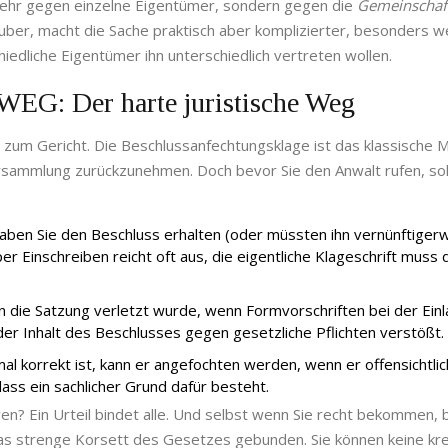
mehr gegen einzelne Eigentümer, sondern gegen die
Gemeinschaf
sauber, macht die Sache praktisch aber komplizierter, besonders 
iedliche Eigentümer ihn unterschiedlich vertreten wollen.
WEG: Der harte juristische Weg
 zum Gericht. Die
Beschlussanfechtungsklage
ist das klassische M
rsammlung zurückzunehmen. Doch bevor Sie den Anwalt rufen, sol
 Haben Sie den Beschluss erhalten (oder müssten ihn vernünftiger
per Einschreiben reicht oft aus, die eigentliche Klageschrift muss
n die Satzung verletzt wurde, wenn Formvorschriften bei der Ein
 Inhalt des Beschlusses gegen gesetzliche Pflichten verstößt.
l korrekt ist, kann er angefochten werden, wenn er offensichtli
ass ein sachlicher Grund dafür besteht.
n? Ein Urteil bindet alle. Und selbst wenn Sie recht bekommen, b
 das strenge Korsett des Gesetzes gebunden. Sie können keine kr