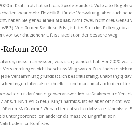
20 in Kraft trat, hat sich das Spiel verändert. Viele alte Regeln
haffen zwar mehr Flexibilität für die Verwaltung, aber auch neu
icht, haben Sie genau
einen Monat
. Nicht zwei, nicht drei. Genau 
EG). Versäumen Sie diese Frist, ist der Stein ins Rollen gebrac
rt vor Gericht ziehen? Oft ist
Mediation
der bessere Weg.
G-Reform 2020
alieren, muss man wissen, was sich geändert hat. Vor 2020 war 
ele Versammlungen nicht beschlussfähig waren. Das änderte sich 
t jede Versammlung grundsätzlich beschlussfähig, unabhängig dav
cheidungen fallen also schneller - und manchmal auch übereilter.
 Verwalter. Er darf nun eigenverantwortlich Maßnahmen treffen, di
bs. 1 Nr. 1 WEG neu). Klingt harmlos, ist es aber oft nicht. Wo l
 größeren Maßnahme? Genau hier entstehen Missverständnisse. E
 untergeordnet, ein anderer als massive Eingriff in sein
Nährboden für Konflikte.