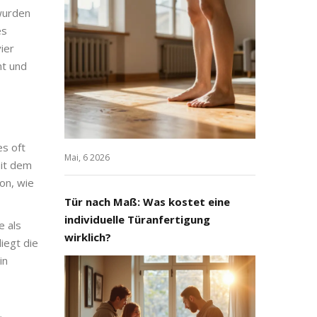
 wurden
es
vier
ht und
es oft
Mai, 6 2026
mit dem
on, wie
Tür nach Maß: Was kostet eine
individuelle Türanfertigung
e als
wirklich?
iegt die
in