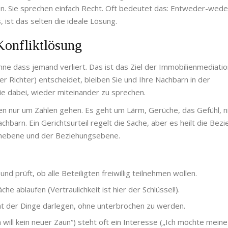
n. Sie sprechen einfach Recht. Oft bedeutet das: Entweder-weder
ist das selten die ideale Lösung.
Konfliktlösung
ohne dass jemand verliert. Das ist das Ziel der
Immobilienmediatio
r Richter) entscheidet, bleiben Sie und Ihre Nachbarn in der
ie dabei, wieder miteinander zu sprechen.
en nur um Zahlen gehen. Es geht um Lärm, Gerüche, das Gefühl, n
barn. Ein Gerichtsurteil regelt die Sache, aber es heilt die Bez
achebene und der Beziehungsebene.
d prüft, ob alle Beteiligten freiwillig teilnehmen wollen.
e ablaufen (Vertraulichkeit ist hier der Schlüssel!).
cht der Dinge darlegen, ohne unterbrochen zu werden.
h will kein neuer Zaun“) steht oft ein Interesse („Ich möchte meine