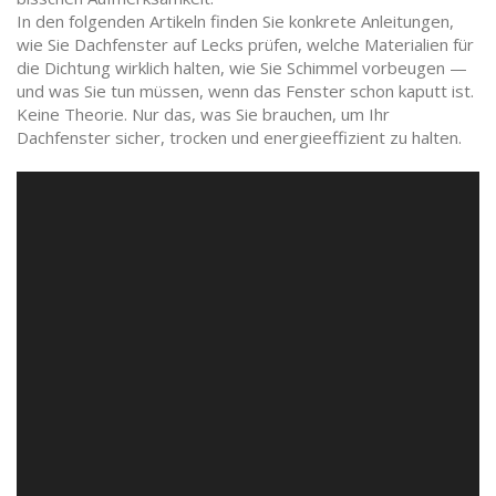
In den folgenden Artikeln finden Sie konkrete Anleitungen,
wie Sie Dachfenster auf Lecks prüfen, welche Materialien für
die Dichtung wirklich halten, wie Sie Schimmel vorbeugen —
und was Sie tun müssen, wenn das Fenster schon kaputt ist.
Keine Theorie. Nur das, was Sie brauchen, um Ihr
Dachfenster sicher, trocken und energieeffizient zu halten.