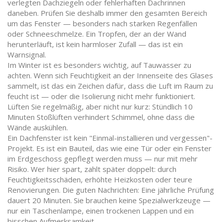
verlegten Dachziegeln oder fehlerhaften Dachrinnen
daneben. Prüfen Sie deshalb immer den gesamten Bereich
um das Fenster — besonders nach starken Regenfällen
oder Schneeschmelze. Ein Tropfen, der an der Wand
herunterläuft, ist kein harmloser Zufall — das ist ein
Warnsignal.
Im Winter ist es besonders wichtig, auf Tauwasser zu
achten. Wenn sich Feuchtigkeit an der Innenseite des Glases
sammelt, ist das ein Zeichen dafür, dass die Luft im Raum zu
feucht ist — oder die Isolierung nicht mehr funktioniert.
Lüften Sie regelmäßig, aber nicht nur kurz: Stündlich 10
Minuten Stoßlüften verhindert Schimmel, ohne dass die
Wände auskühlen.
Ein Dachfenster ist kein "Einmal-installieren und vergessen"-
Projekt. Es ist ein Bauteil, das wie eine Tür oder ein Fenster
im Erdgeschoss gepflegt werden muss — nur mit mehr
Risiko. Wer hier spart, zahlt später doppelt: durch
Feuchtigkeitsschäden, erhöhte Heizkosten oder teure
Renovierungen. Die guten Nachrichten: Eine jährliche Prüfung
dauert 20 Minuten. Sie brauchen keine Spezialwerkzeuge —
nur ein Taschenlampe, einen trockenen Lappen und ein
bisschen Aufmerksamkeit.