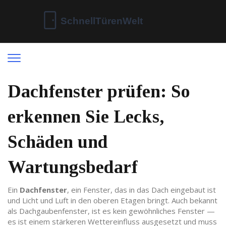
Dachfenster prüfen: So
erkennen Sie Lecks,
Schäden und
Wartungsbedarf
Ein
Dachfenster
,
ein Fenster, das in das Dach eingebaut ist
und Licht und Luft in den oberen Etagen bringt
. Auch bekannt
als
Dachgaubenfenster
, ist es kein gewöhnliches Fenster —
es ist einem stärkeren Wettereinfluss ausgesetzt und muss