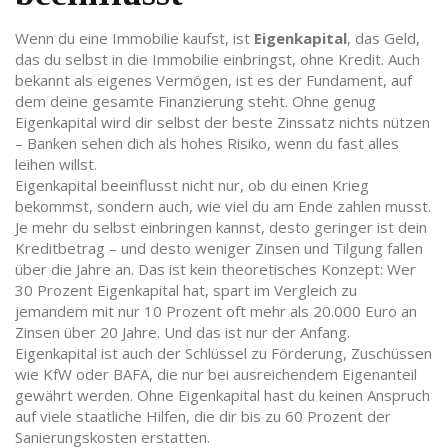
Wenn du eine Immobilie kaufst, ist
Eigenkapital
,
das Geld,
das du selbst in die Immobilie einbringst, ohne Kredit
. Auch
bekannt als
eigenes Vermögen
, ist es der Fundament, auf
dem deine gesamte Finanzierung steht. Ohne genug
Eigenkapital wird dir selbst der beste Zinssatz nichts nützen
– Banken sehen dich als hohes Risiko, wenn du fast alles
leihen willst.
Eigenkapital beeinflusst nicht nur, ob du einen Krieg
bekommst, sondern auch, wie viel du am Ende zahlen musst.
Je mehr du selbst einbringen kannst, desto geringer ist dein
Kreditbetrag – und desto weniger Zinsen und Tilgung fallen
über die Jahre an. Das ist kein theoretisches Konzept: Wer
30 Prozent Eigenkapital hat, spart im Vergleich zu
jemandem mit nur 10 Prozent oft mehr als 20.000 Euro an
Zinsen über 20 Jahre. Und das ist nur der Anfang.
Eigenkapital ist auch der Schlüssel zu
Förderung
,
Zuschüssen
wie KfW oder BAFA, die nur bei ausreichendem Eigenanteil
gewährt werden
. Ohne Eigenkapital hast du keinen Anspruch
auf viele staatliche Hilfen, die dir bis zu 60 Prozent der
Sanierungskosten erstatten.