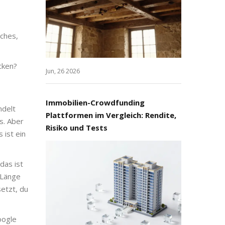
iches,
cken?
Jun, 26 2026
Immobilien-Crowdfunding
ndelt
Plattformen im Vergleich: Rendite,
as. Aber
Risiko und Tests
 ist ein
das ist
 Länge
setzt, du
oogle