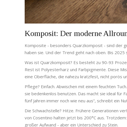
Komposit: Der moderne Allrou
Komposite - besonders Quarzkomposit - sind der gr
haben sie. Und der Trend geht nach oben. Bis 2025 s
Was ist Quarzkomposit? Es besteht zu 90-93 Prozen
Rest ist Polyesterharz und Farbpigmente. Diese Mi
eine Oberfläche, die nahezu kratzfest, nicht porös u
Pflege? Einfach. Abwischen mit einem feuchten Tuch. 
sie bedenkenlos benutzen. Das macht sie ideal für F
fünf Jahren immer noch wie neu aus“, schreibt ein Nu
Die Schwachstelle? Hitze. Frühere Generationen verf
von Cosentino halten jetzt bis 200°C aus. Trotzdem: H
großer Aufwand - aber ein Unterschied zu Stein.