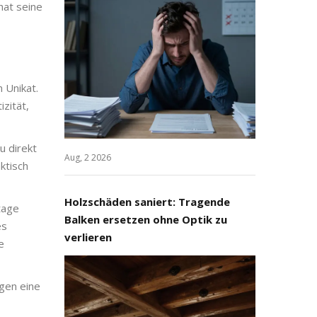
hat seine
 Unikat.
izität,
u direkt
Aug, 2 2026
ktisch
Holzschäden saniert: Tragende
tage
Balken ersetzen ohne Optik zu
es
verlieren
e
igen eine