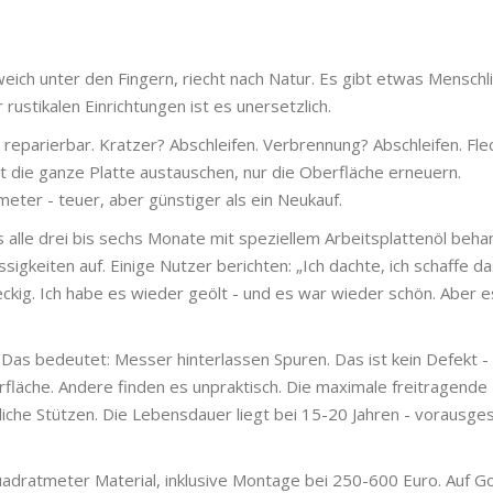
weich unter den Fingern, riecht nach Natur. Es gibt etwas Menschl
ustikalen Einrichtungen ist es unersetzlich.
 reparierbar. Kratzer? Abschleifen. Verbrennung? Abschleifen. Fle
cht die ganze Platte austauschen, nur die Oberfläche erneuern.
ter - teuer, aber günstiger als ein Neukauf.
 alle drei bis sechs Monate mit speziellem Arbeitsplattenöl beha
ssigkeiten auf. Einige Nutzer berichten: „Ich dachte, ich schaffe d
kig. Ich habe es wieder geölt - und es war wieder schön. Aber es
 Das bedeutet: Messer hinterlassen Spuren. Das ist kein Defekt - 
erfläche. Andere finden es unpraktisch. Die maximale freitragende
liche Stützen. Die Lebensdauer liegt bei 15-20 Jahren - vorausge
adratmeter Material, inklusive Montage bei 250-600 Euro. Auf G