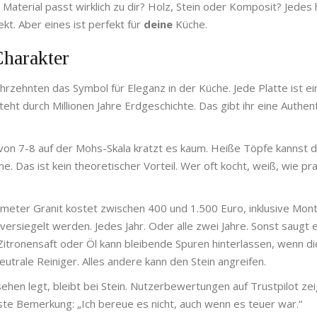
 Material passt wirklich zu dir? Holz, Stein oder Komposit? Jedes 
ekt. Aber eines ist perfekt für
deine
Küche.
Charakter
hrzehnten das Symbol für Eleganz in der Küche. Jede Platte ist ein
teht durch Millionen Jahre Erdgeschichte. Das gibt ihr eine Authent
 von 7-8 auf der Mohs-Skala kratzt es kaum. Heiße Töpfe kannst d
. Das ist kein theoretischer Vorteil. Wer oft kocht, weiß, wie pra
ratmeter Granit kostet zwischen 400 und 1.500 Euro, inklusive Mon
versiegelt werden. Jedes Jahr. Oder alle zwei Jahre. Sonst saugt 
Zitronensaft oder Öl kann bleibende Spuren hinterlassen, wenn di
trale Reiniger. Alles andere kann den Stein angreifen.
hen legt, bleibt bei Stein. Nutzerbewertungen auf Trustpilot ze
gste Bemerkung: „Ich bereue es nicht, auch wenn es teuer war.“