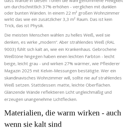
dass Wände in diesen Tönen die wahrgenommene Helligkeit
um durchschnittlich 37% erhöhen - verglichen mit dunklen
oder bunten Wänden. In einem 22 m² großen Wohnzimmer
wirkt das wie ein zusätzlicher 3,3 m² Raum. Das ist kein
Trick, das ist Physik.
Die meisten Menschen wählen zu helles Weiß, weil sie
denken, es wirke „modern“. Aber strahlendes Weiß (RAL
9003) fühlt sich kalt an, wie ein Krankenhaus. Gebrochene
Weißtöne hingegen haben einen leichten Farbton - leicht
beige, leicht grau - und wirken 27% wärmer, wie Pfleiderer
Magazin 2025 mit Kelvin-Messungen bestätigte. Wer ein
skandinavisches Wohnzimmer will, sollte nie auf strahlendes
Weiß setzen. Stattdessen: matte, leichte Oberflächen.
Glänzende Wände reflektieren Licht ungleichmäßig und
erzeugen unangenehme Lichtflecken.
Materialien, die warm wirken - auch
wenn sie kalt sind