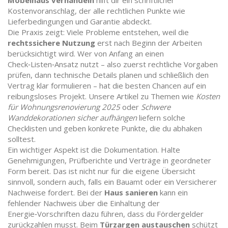
Möbelhaus verhandeln
hilft dir ein schriftlicher
Kostenvoranschlag, der alle rechtlichen Punkte wie
Lieferbedingungen und Garantie abdeckt.
Die Praxis zeigt: Viele Probleme entstehen, weil die
rechtssichere Nutzung
erst nach Beginn der Arbeiten
berücksichtigt wird. Wer von Anfang an einen
Check‑Listen‑Ansatz nutzt – also zuerst rechtliche Vorgaben
prüfen, dann technische Details planen und schließlich den
Vertrag klar formulieren – hat die besten Chancen auf ein
reibungsloses Projekt. Unsere Artikel zu Themen wie
Kosten
für Wohnungsrenovierung 2025
oder
Schwere
Wanddekorationen sicher aufhängen
liefern solche
Checklisten und geben konkrete Punkte, die du abhaken
solltest.
Ein wichtiger Aspekt ist die Dokumentation. Halte
Genehmigungen, Prüfberichte und Verträge in geordneter
Form bereit. Das ist nicht nur für die eigene Übersicht
sinnvoll, sondern auch, falls ein Bauamt oder ein Versicherer
Nachweise fordert. Bei der
Haus sanieren
kann ein
fehlender Nachweis über die Einhaltung der
Energie‑Vorschriften dazu führen, dass du Fördergelder
zurückzahlen musst. Beim
Türzargen austauschen
schützt